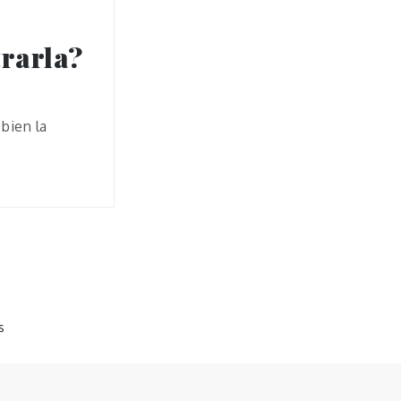
rarla?
bien la
s