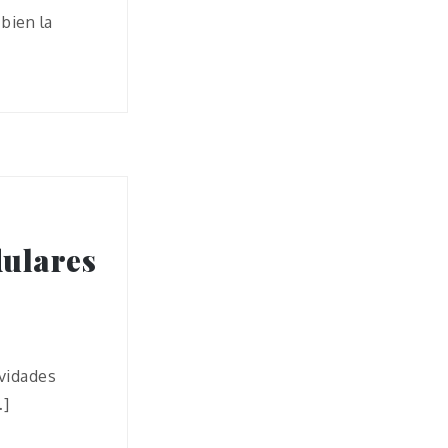
bien la
dulares
ividades
…]