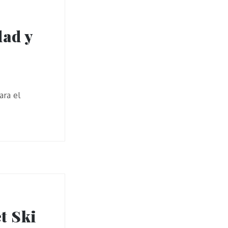
dad y
ara el
et Ski