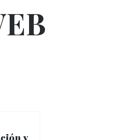
WEB
ción y